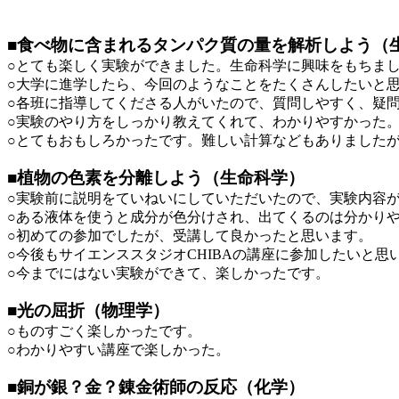
■食べ物に含まれるタンパク質の量を解析しよう（
○とても楽しく実験ができました。生命科学に興味をもちま
○大学に進学したら、今回のようなことをたくさんしたいと
○各班に指導してくださる人がいたので、質問しやすく、疑
○実験のやり方をしっかり教えてくれて、わかりやすかった
○とてもおもしろかったです。難しい計算などもありました
■植物の色素を分離しよう（生命科学）
○実験前に説明をていねいにしていただいたので、実験内容
○ある液体を使うと成分が色分けされ、出てくるのは分かり
○初めての参加でしたが、受講して良かったと思います。
○今後もサイエンススタジオCHIBAの講座に参加したいと思
○今までにはない実験ができて、楽しかったです。
■光の屈折（物理学）
○ものすごく楽しかったです。
○わかりやすい講座で楽しかった。
■銅が銀？金？錬金術師の反応（化学）