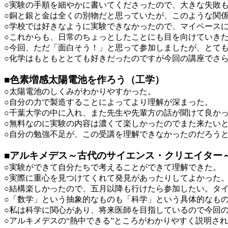
○実験の手順を細やかに書いてくださったので、大きな失敗
○銅と銀と金は全くの別物だと思っていたが、このような関
○学校では好きなように実験できなかったので、マイペース
○これからも、日常のちょっとしたことにも目を向けていき
○今回、ただ「面白そう！」と思って参加しましたが、とて
○化学はもともととても好きだったのですが今回の講座でさ
■色素増感太陽電池を作ろう（工学）
○太陽電池のしくみがわかりやすかった。
○自分の力で製造することによってより理解が深まった。
○千葉大学の中に入れ、また先生や先輩方の話が聞けて良か
○無料なのに実験の内容は濃くて楽しかったのでまた来たい
○自分の勉強不足が、この受講を理解できなかったのだろう
■アルキメデス～古代のサイエンス・クリエイター
○実験ができて自分たちで考えることができて理解できた。
○実際に重心を見つけてくれて発見があったりしてよかった
○結構楽しかったので、五月以降も行けたら参加したい。タ
○「数学」という抽象的なものも「科学」という具体的なも
○私は科学に関心があり、将来医師を目指しているので今回
○アルキメデスの“熱中できる”ところがわかりやすく説明さ